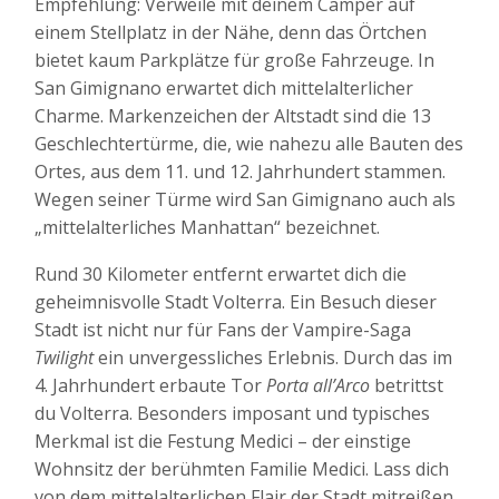
Empfehlung: Verweile mit deinem Camper auf
einem Stellplatz in der Nähe, denn das Örtchen
bietet kaum Parkplätze für große Fahrzeuge. In
San Gimignano erwartet dich mittelalterlicher
Charme. Markenzeichen der Altstadt sind die 13
Geschlechtertürme, die, wie nahezu alle Bauten des
Ortes, aus dem 11. und 12. Jahrhundert stammen.
Wegen seiner Türme wird San Gimignano auch als
„mittelalterliches Manhattan“ bezeichnet.
Rund 30 Kilometer entfernt erwartet dich die
geheimnisvolle Stadt Volterra. Ein Besuch dieser
Stadt ist nicht nur für Fans der Vampire-Saga
Twilight
ein unvergessliches Erlebnis. Durch das im
4. Jahrhundert erbaute Tor
Porta all’Arco
betrittst
du Volterra. Besonders imposant und typisches
Merkmal ist die Festung Medici – der einstige
Wohnsitz der berühmten Familie Medici. Lass dich
von dem mittelalterlichen Flair der Stadt mitreißen,