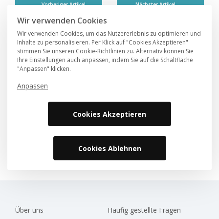
Vorheriger Artikel
Nächster Artikel
←
→
Wir verwenden Cookies
Wir verwenden Cookies, um das Nutzererlebnis zu optimieren und
Inhalte zu personalisieren. Per Klick auf "Cookies Akzeptieren"
stimmen Sie unseren Cookie-Richtlinien zu. Alternativ können Sie
Kategorien
Ihre Einstellungen auch anpassen, indem Sie auf die Schaltfläche
"Anpassen" klicken.
(46)
FÜR REISENDE
Anpassen
(37)
Routen & Reiseziele
(8)
Tipps & Trends
Cookies Akzeptieren
(1)
Wohnmobiltypen & Modelle
Cookies Ablehnen
Über uns
Häufig gestellte Fragen