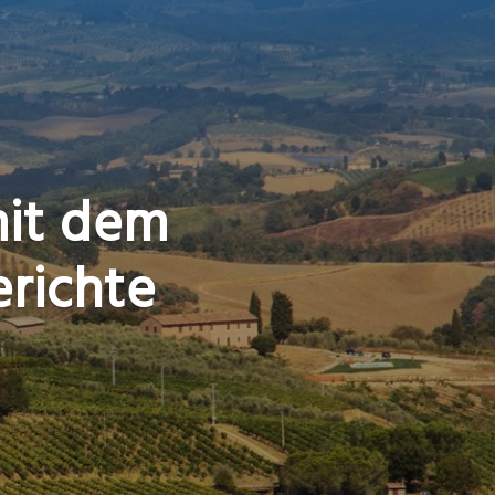
mit dem
richte