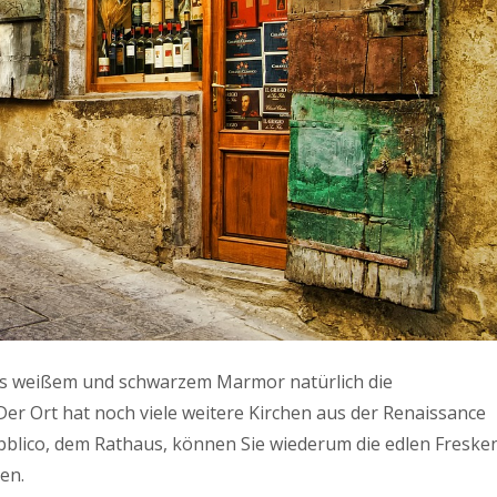
us weißem und schwarzem Marmor natürlich die
 Der Ort hat noch viele weitere Kirchen aus der Renaissance
bblico, dem Rathaus, können Sie wiederum die edlen Freske
en.