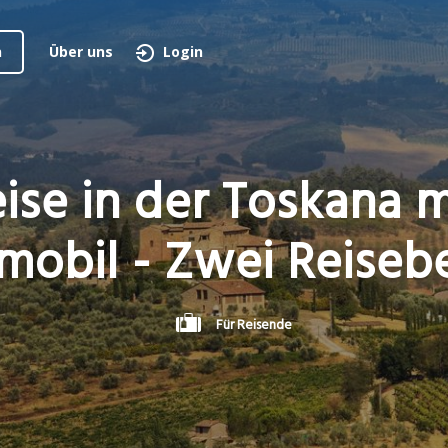
n
Über uns
Login
ise in der Toskana 
obil - Zwei Reisebe
Für Reisende