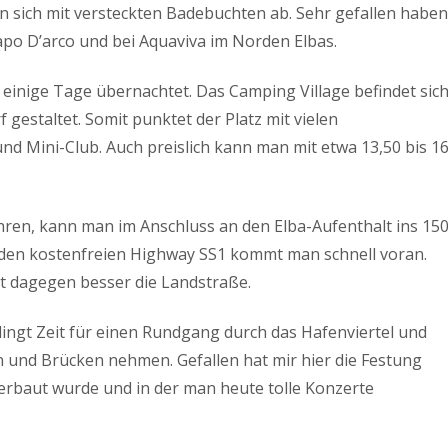
 sich mit versteckten Badebuchten ab. Sehr gefallen habe
apo D’arco und bei Aquaviva im Norden Elbas.
 einige Tage übernachtet. Das Camping Village befindet sic
 gestaltet. Somit punktet der Platz mit vielen
nd Mini-Club. Auch preislich kann man mit etwa 13,50 bis 1
en, kann man im Anschluss an den Elba-Aufenthalt ins 15
 den kostenfreien Highway SS1 kommt man schnell voran.
zt dagegen besser die Landstraße.
ingt Zeit für einen Rundgang durch das Hafenviertel und
n und Brücken nehmen. Gefallen hat mir hier die Festung
 erbaut wurde und in der man heute tolle Konzerte