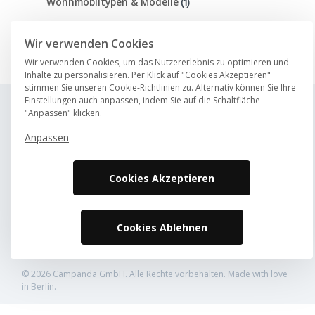
(1)
Wohnmobiltypen & Modelle
Wir verwenden Cookies
Wir verwenden Cookies, um das Nutzererlebnis zu optimieren und
Inhalte zu personalisieren. Per Klick auf "Cookies Akzeptieren"
stimmen Sie unseren Cookie-Richtlinien zu. Alternativ können Sie Ihre
Einstellungen auch anpassen, indem Sie auf die Schaltfläche
"Anpassen" klicken.
Über uns
Häufig gestellte Fragen
Anpassen
Karriere
Kontakt
Magazin
Cookies Akzeptieren
Cookies Ablehnen
Datenschutz
AGB
Impressum
© 2026 Campanda GmbH. Alle Rechte vorbehalten. Made with love
in Berlin.