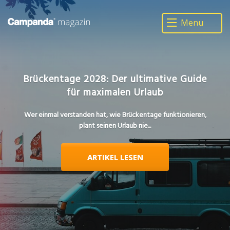
Menu
Brückentage 2028: Der ultimative Guide
für maximalen Urlaub
Wer einmal verstanden hat, wie Brückentage funktionieren,
plant seinen Urlaub nie...
ARTIKEL LESEN