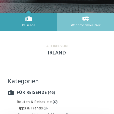
Reisende
Wohnmobilbesitzer
Neueste Artikel für
Neueste Artikel für
ARTIKEL VON
IRLAND
Kategorien
(46)
FÜR REISENDE
(37)
Routen & Reiseziele
(8)
Tipps & Trends