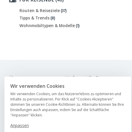
(37)
Routen & Reiseziele
(8)
Tipps & Trends
(1)
Wohnmobiltypen & Modelle
Über uns
Häufig gestellte Fragen
Karriere
Kontakt
Wir verwenden Cookies
Magazin
Wir verwenden Cookies, um das Nutzererlebnis zu optimieren und
Inhalte zu personalisieren. Per Klick auf "Cookies Akzeptieren"
stimmen Sie unseren Cookie-Richtlinien zu. Alternativ können Sie Ihre
Einstellungen auch anpassen, indem Sie auf die Schaltfläche
"Anpassen" klicken.
Anpassen
Datenschutz
AGB
Impressum