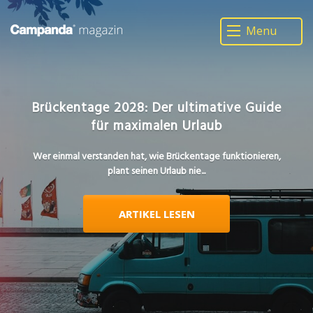
Menu
Brückentage 2028: Der ultimative Guide
für maximalen Urlaub
Wer einmal verstanden hat, wie Brückentage funktionieren,
plant seinen Urlaub nie...
ARTIKEL LESEN