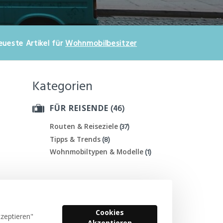
eueste Artikel für
Wohnmobilbesitzer
Kategorien
(46)
FÜR REISENDE
(37)
Routen & Reiseziele
(8)
Tipps & Trends
(1)
Wohnmobiltypen & Modelle
Cookies
kzeptieren"
Akzeptieren