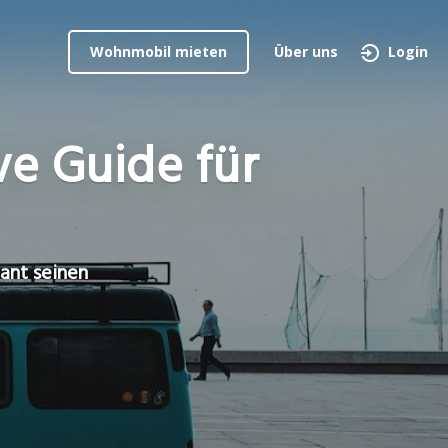
Wohnmobil mieten
Über uns
Login
ve Guide für
ant seinen